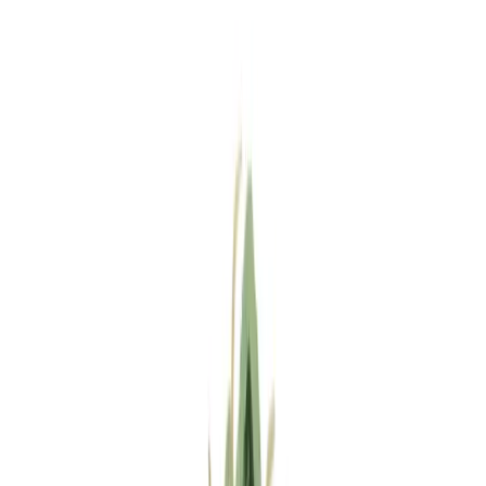
Standort wählen
-
Versandart wählen