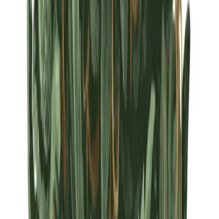
Strains
Sativa Strains
Indica Strains
Hybrid Strains
Standorte