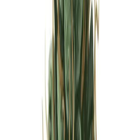
Strains