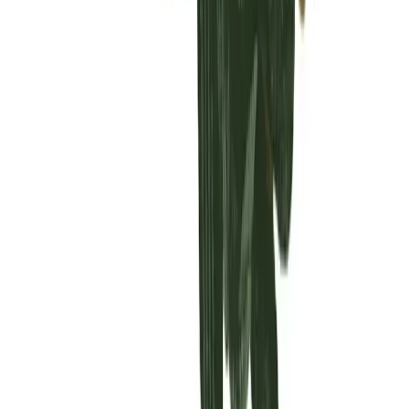
Vaping & Dabbing
Lifestyle