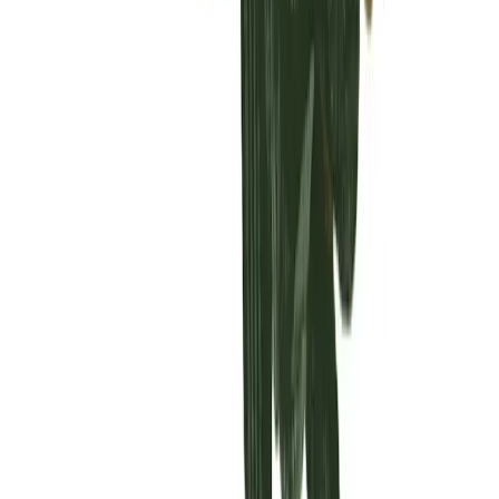
Vaping & Dabbing
Lifestyle