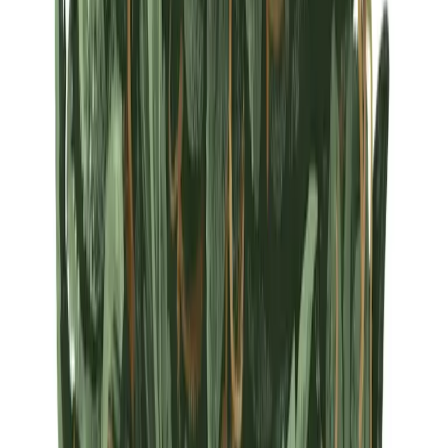
Strains
Sativa Strains
Indica Strains
Hybrid Strains
Standorte