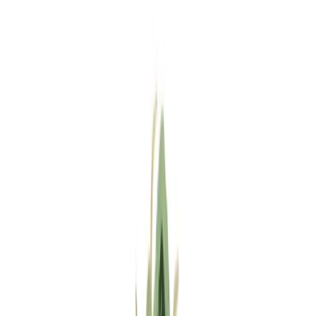
Standort wählen
-
Versandart wählen