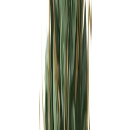
Strains