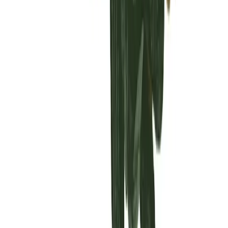
Vaping & Dabbing
Lifestyle