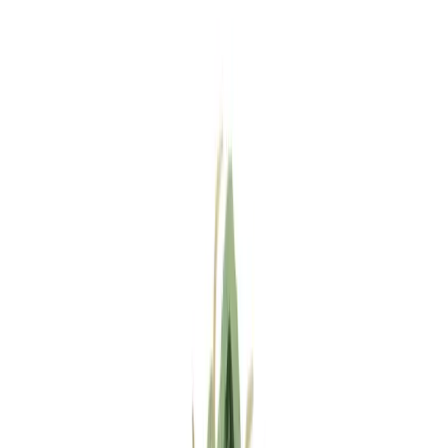
Standort wählen
-
Versandart wählen