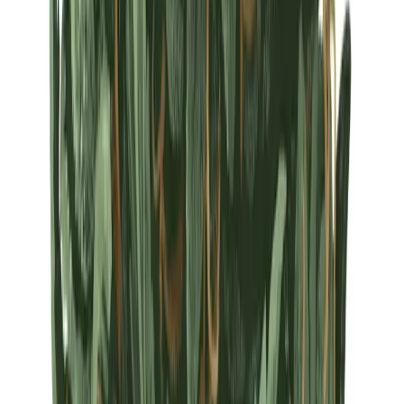
Strains
Sativa Strains
Indica Strains
Hybrid Strains
Standorte