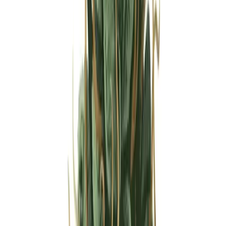
Strains