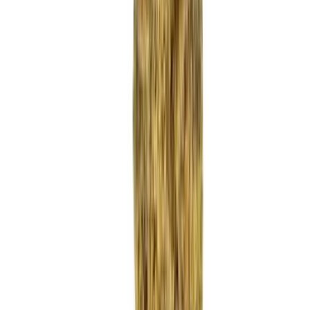
Strains