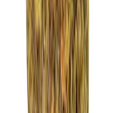
Strains