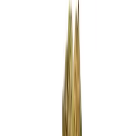
Standort wählen
-
Versandart wählen