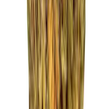
Strains
Sativa Strains
Indica Strains
Hybrid Strains
Standorte