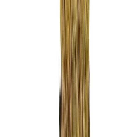
Ärzte