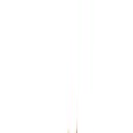
Zum Hauptinhalt springen
Weed.de: Cannabis Medizin, CBD
Dein Cannabis Kompass
Ansehen
Roxton Air FC 25/1