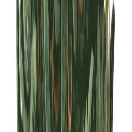
Strains
Sativa Strains
Indica Strains
Hybrid Strains
Standorte