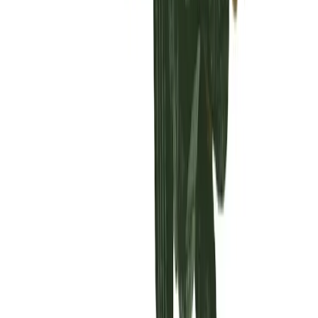
Vaping & Dabbing
Lifestyle