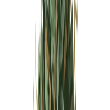
Strains