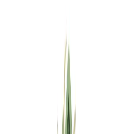
Standort wählen
-
Versandart wählen