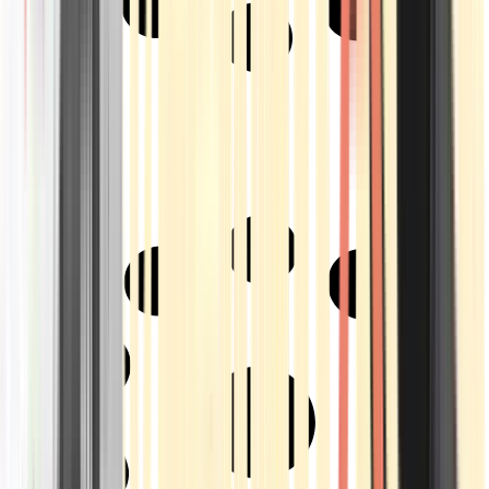
Strains