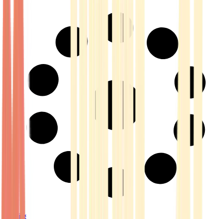
Strains