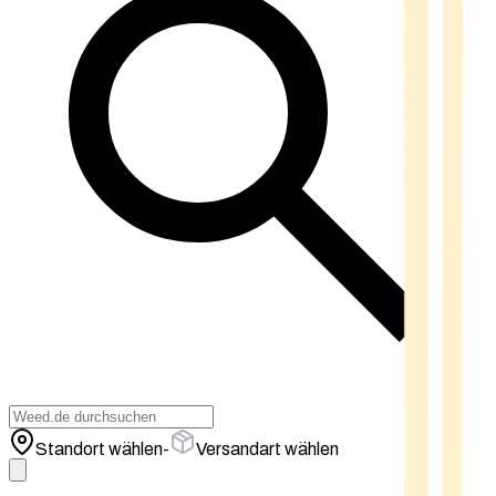
Standort wählen
-
Versandart wählen