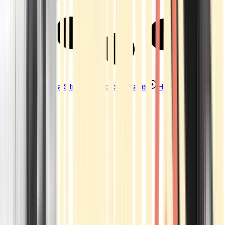
Strains
Sativa Strains
Indica Strains
Hybrid Strains
Standorte