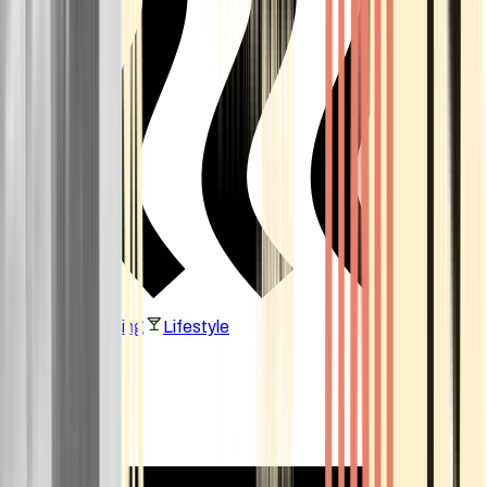
Vaping & Dabbing
Lifestyle