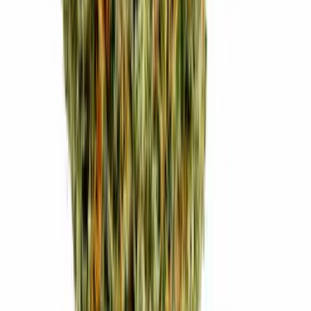
Strains
Sativa Strains
Indica Strains
Hybrid Strains
Standorte