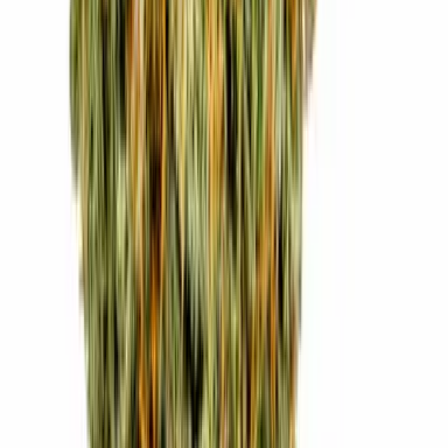
Strains