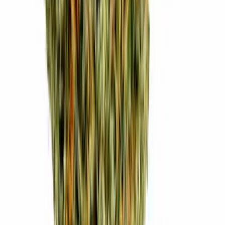
Strains
Sativa Strains
Indica Strains
Hybrid Strains
Standorte