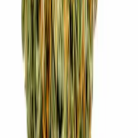
Strains