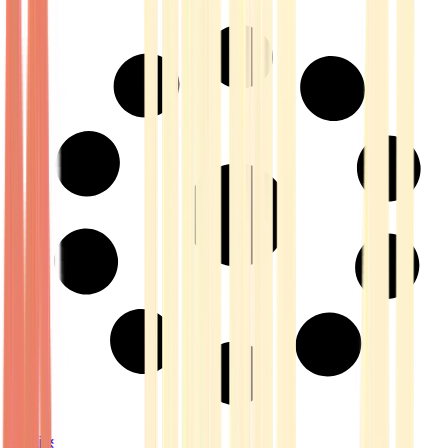
Strains