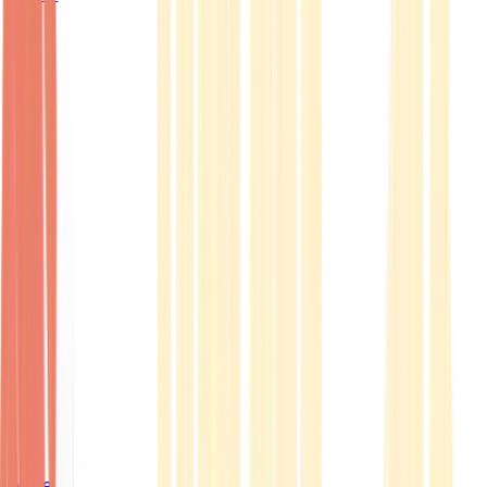
Ärzte