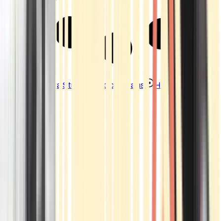
Strains
Sativa Strains
Indica Strains
Hybrid Strains
Standorte