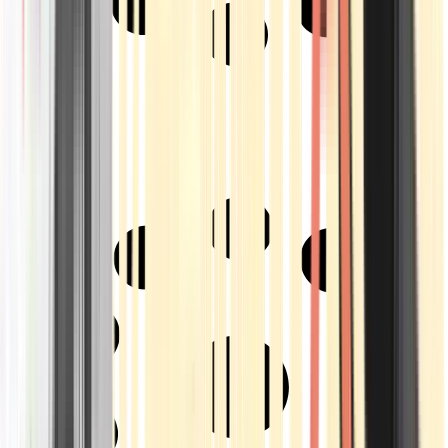
Strains