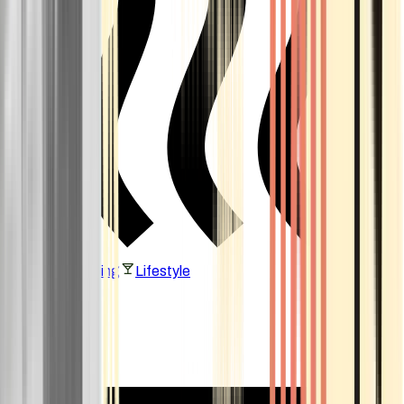
Vaping & Dabbing
Lifestyle