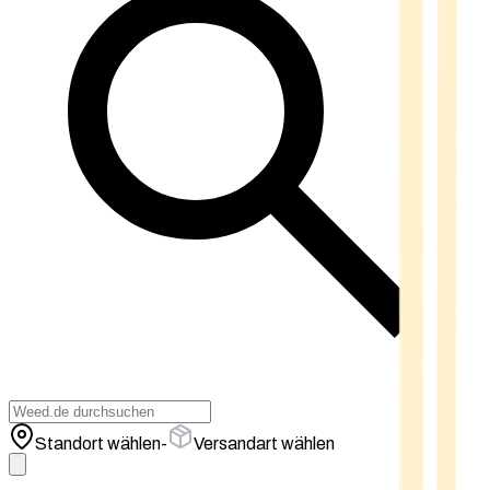
Standort wählen
-
Versandart wählen