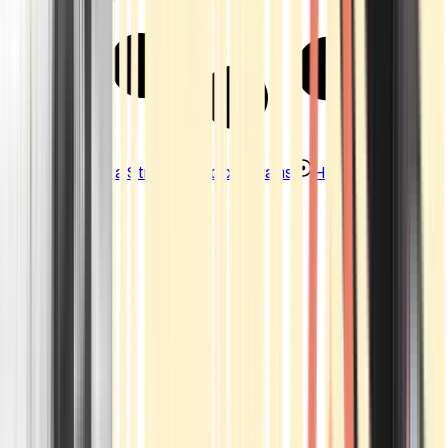
Strains
Sativa Strains
Indica Strains
Hybrid Strains
Standorte