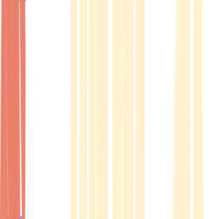
Ärzte