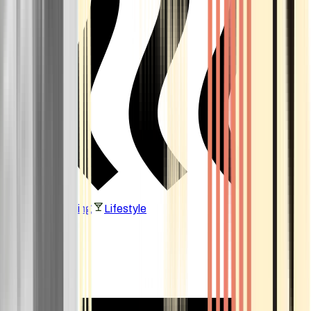
Vaping & Dabbing
Lifestyle