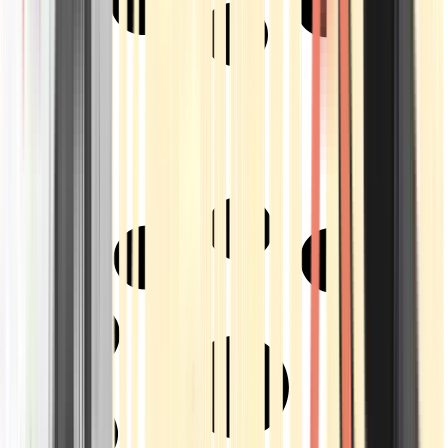
Strains