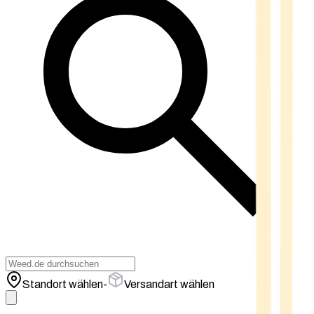
Standort wählen
-
Versandart wählen