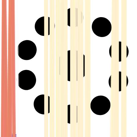
Strains