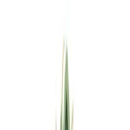
Standort wählen
-
Versandart wählen