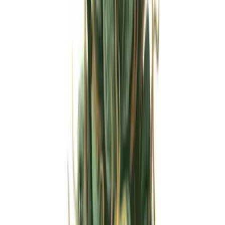
Strains