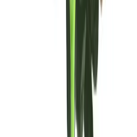
Vaping & Dabbing
Lifestyle