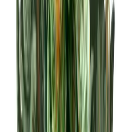
Strains
Sativa Strains
Indica Strains
Hybrid Strains
Standorte