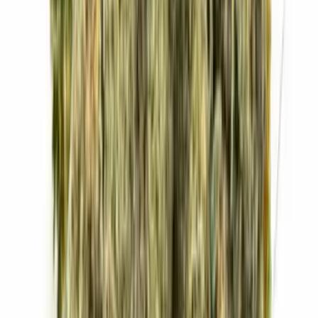
Strains
Sativa Strains
Indica Strains
Hybrid Strains
Standorte