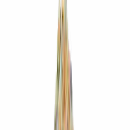
Strains