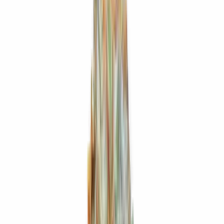
Ärzte