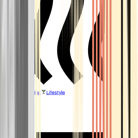
Vaping & Dabbing
Lifestyle