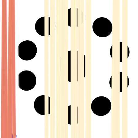
Strains