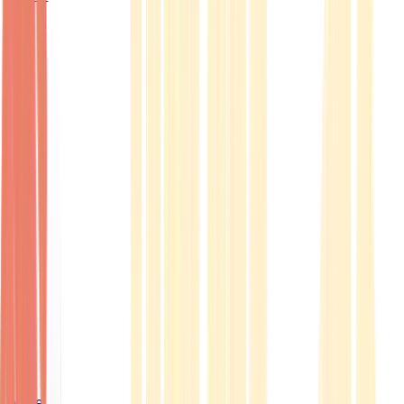
Ärzte