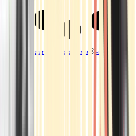
Strains
Sativa Strains
Indica Strains
Hybrid Strains
Standorte