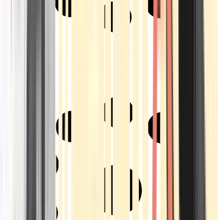
Strains