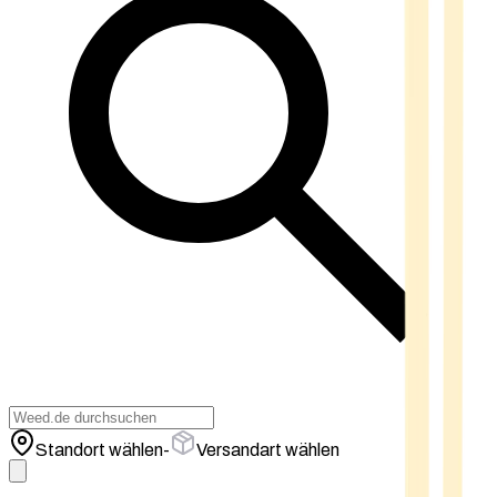
Standort wählen
-
Versandart wählen