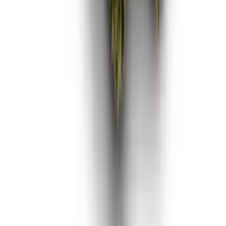
Vaping & Dabbing
Lifestyle