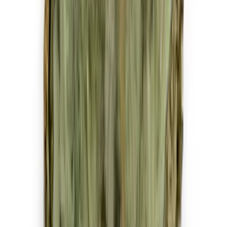
Strains
Sativa Strains
Indica Strains
Hybrid Strains
Standorte