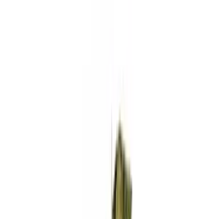
Standort wählen
-
Versandart wählen