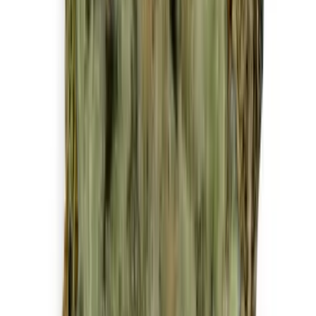
Strains