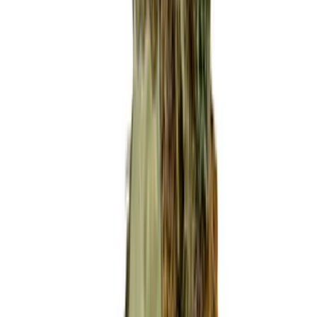
Strains