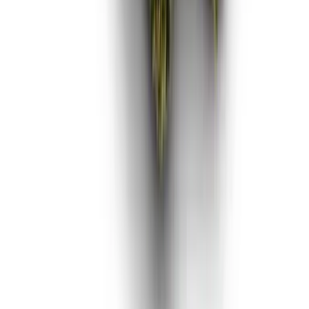
Vaping & Dabbing
Lifestyle