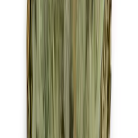
Strains
Sativa Strains
Indica Strains
Hybrid Strains
Standorte