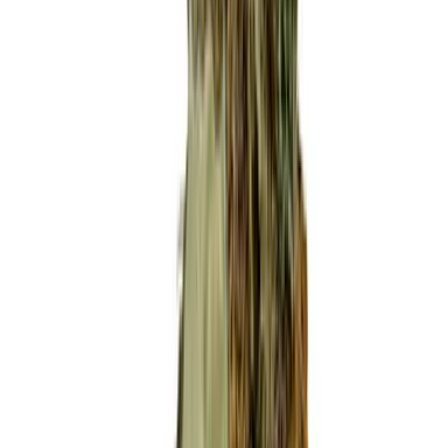
Strains