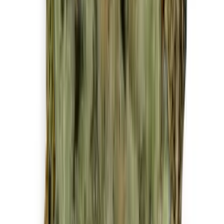
Strains