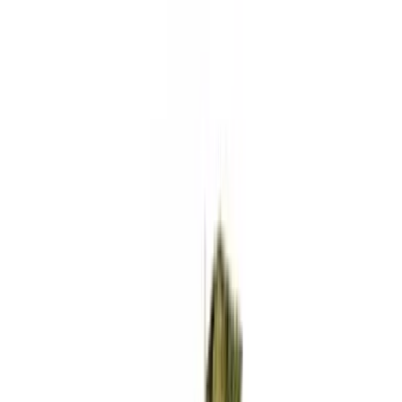
Standort wählen
-
Versandart wählen