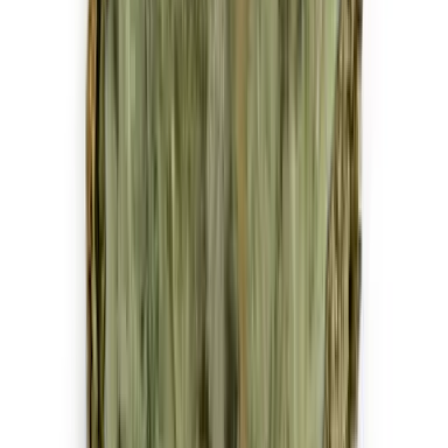
Strains
Sativa Strains
Indica Strains
Hybrid Strains
Standorte