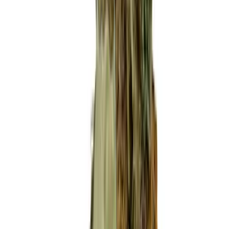
Strains