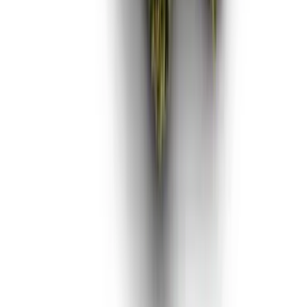
Vaping & Dabbing
Lifestyle