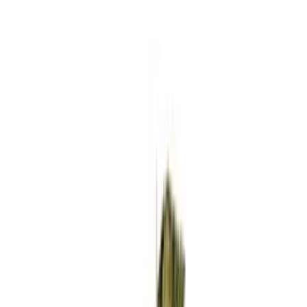
Standort wählen
-
Versandart wählen