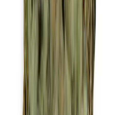
Strains