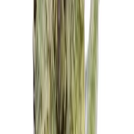
Strains
Sativa Strains
Indica Strains
Hybrid Strains
Standorte