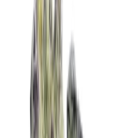
Strains