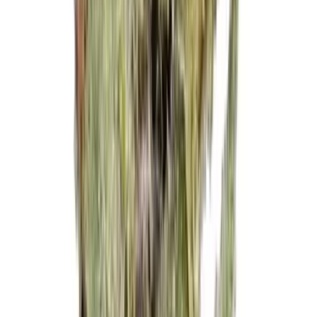
Strains