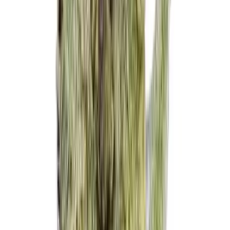
Strains
Sativa Strains
Indica Strains
Hybrid Strains
Standorte