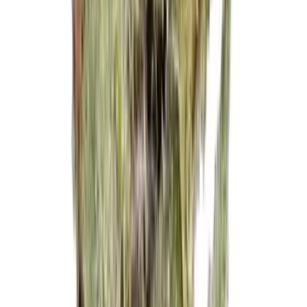
Strains