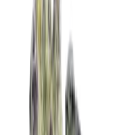
Strains