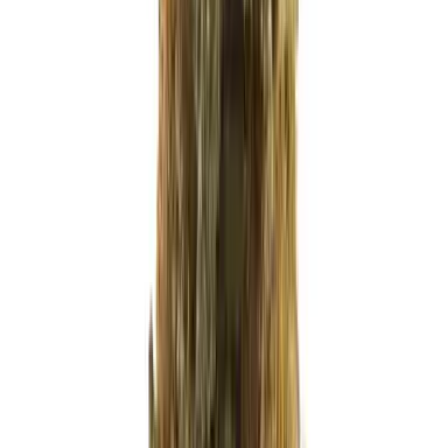
Strains