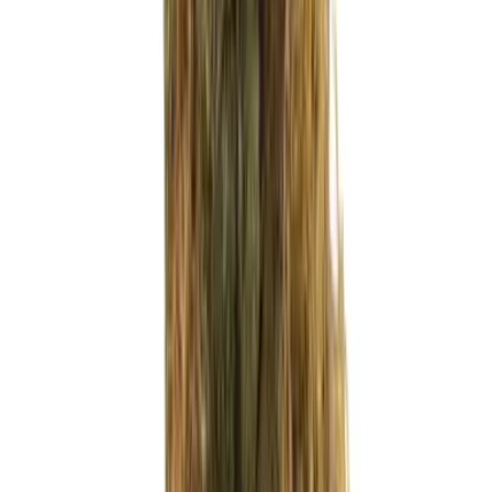
Strains
Sativa Strains
Indica Strains
Hybrid Strains
Standorte