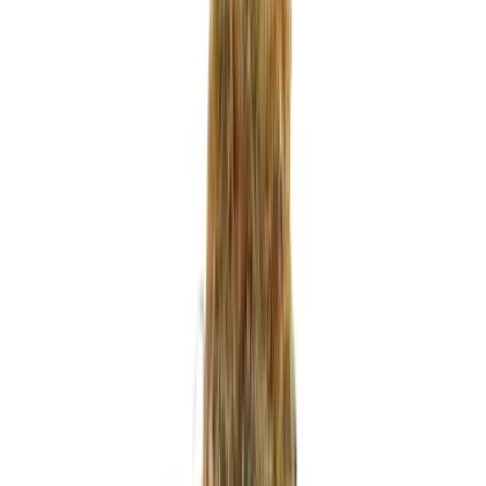
Strains