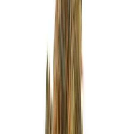
Ärzte