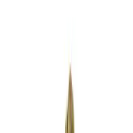
Standort wählen
-
Versandart wählen