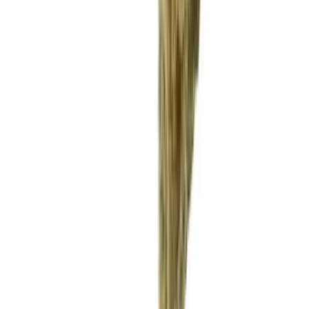
Vaping & Dabbing
Lifestyle