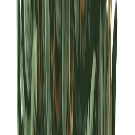
Strains
Sativa Strains
Indica Strains
Hybrid Strains
Standorte