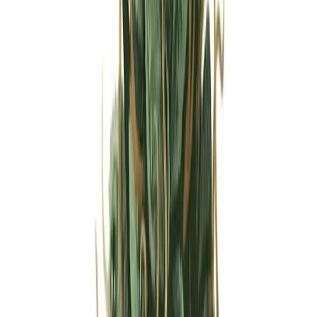
Strains