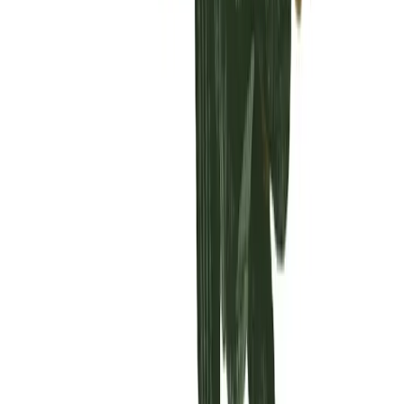
Vaping & Dabbing
Lifestyle