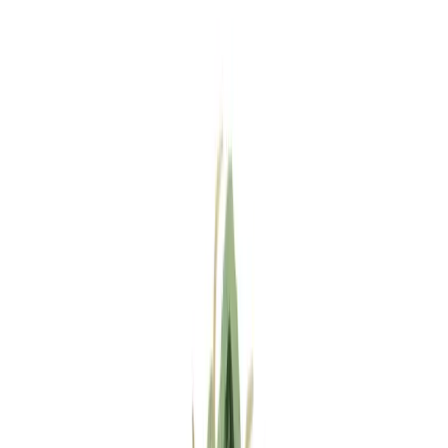
Standort wählen
-
Versandart wählen