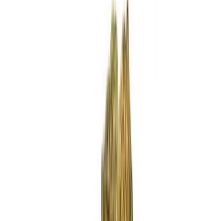
Standort wählen
-
Versandart wählen