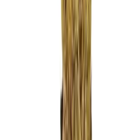
Ärzte