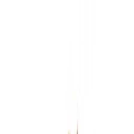
Zum Hauptinhalt springen
Weed.de: Cannabis Medizin, CBD
Dein Cannabis Kompass
Ansehen
Truth Holdings LH 29/1