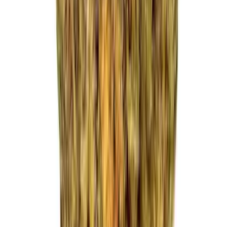
Strains
Sativa Strains
Indica Strains
Hybrid Strains
Standorte