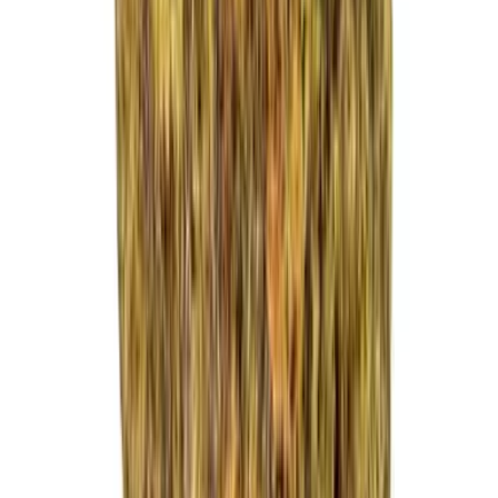
Strains