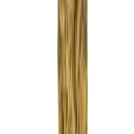
Strains