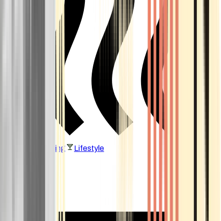
Vaping & Dabbing
Lifestyle