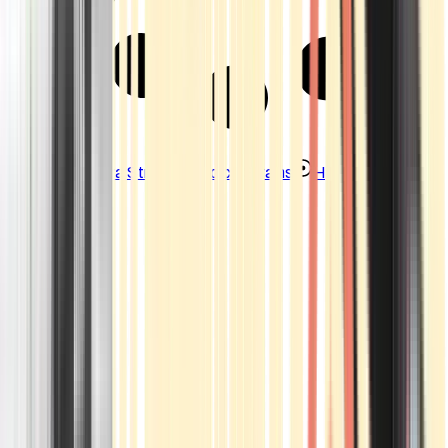
Strains
Sativa Strains
Indica Strains
Hybrid Strains
Standorte