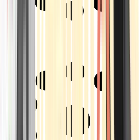
Strains