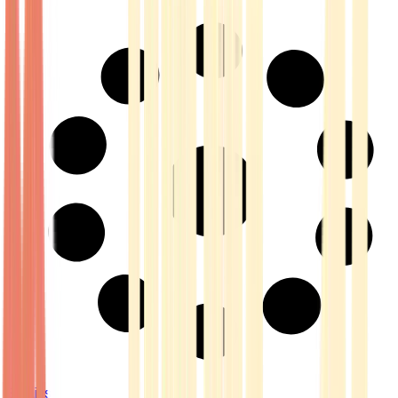
Strains