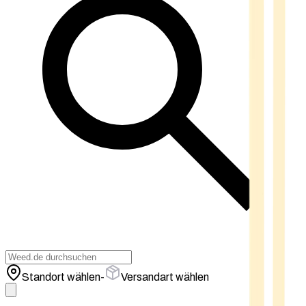
Standort wählen
-
Versandart wählen