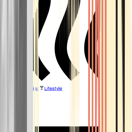
Vaping & Dabbing
Lifestyle