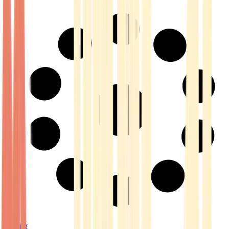
Strains