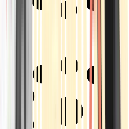
Strains