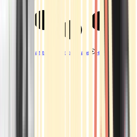
Strains
Sativa Strains
Indica Strains
Hybrid Strains
Standorte