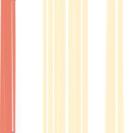
Ärzte