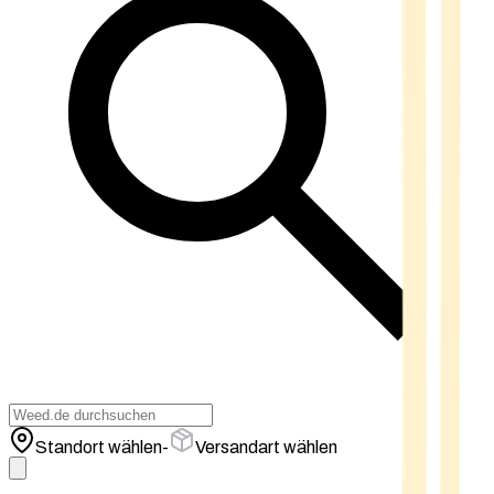
Standort wählen
-
Versandart wählen