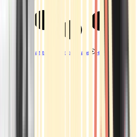
Strains
Sativa Strains
Indica Strains
Hybrid Strains
Standorte