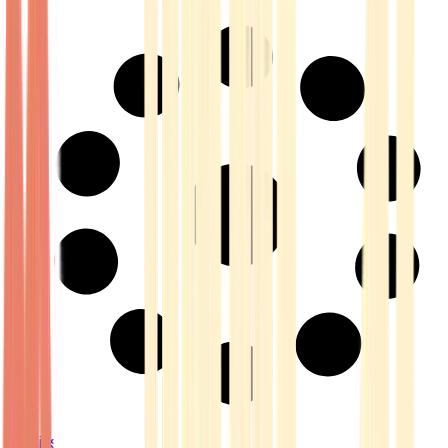
Strains