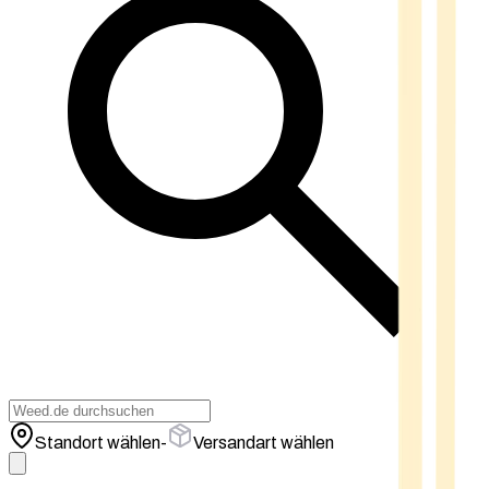
Standort wählen
-
Versandart wählen