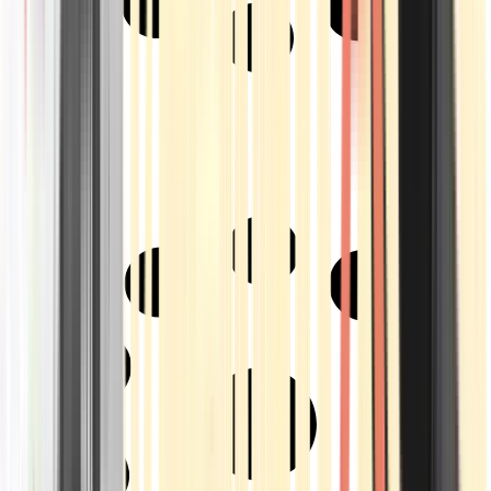
Strains