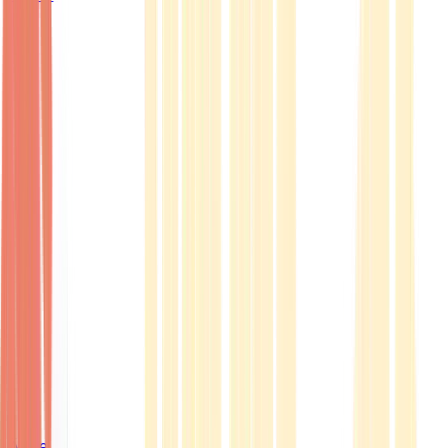
Ärzte