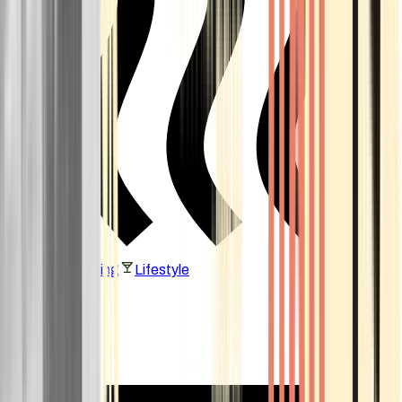
Vaping & Dabbing
Lifestyle