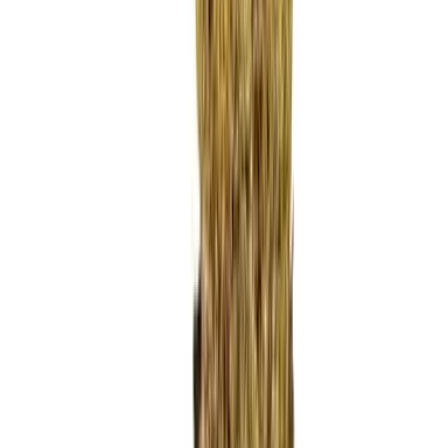
Ärzte