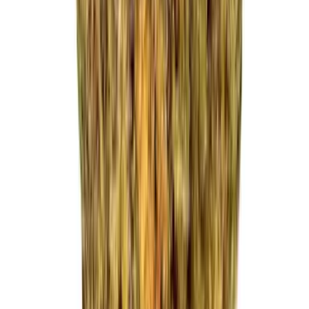
Strains
Sativa Strains
Indica Strains
Hybrid Strains
Standorte