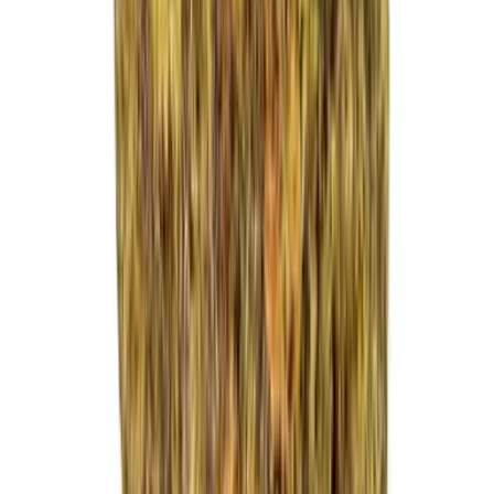
Strains