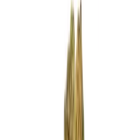
Standort wählen
-
Versandart wählen