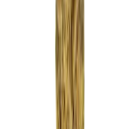
Strains