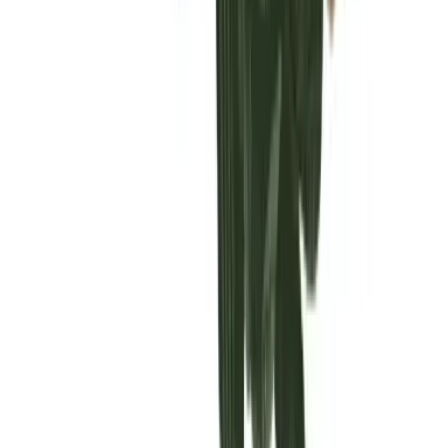
Vaping & Dabbing
Lifestyle