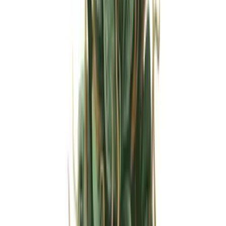
Strains