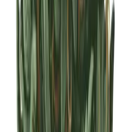
Strains
Sativa Strains
Indica Strains
Hybrid Strains
Standorte