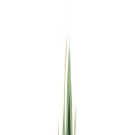
Standort wählen
-
Versandart wählen