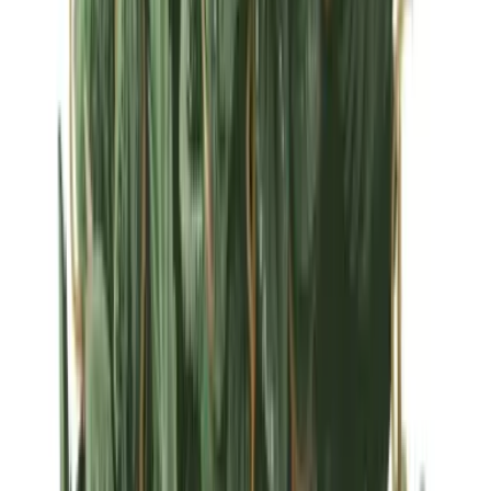
Strains