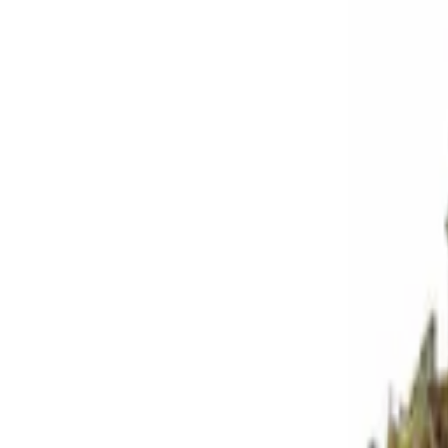
Standort wählen
-
Versandart wählen