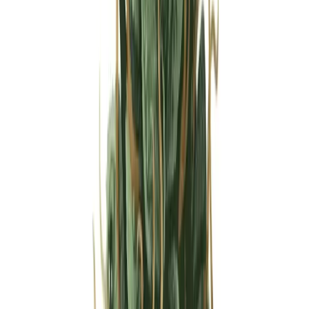
Strains