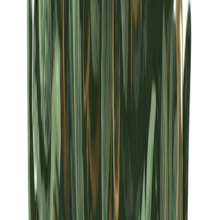
Strains
Sativa Strains
Indica Strains
Hybrid Strains
Standorte