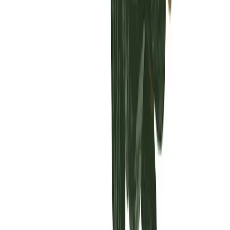
Vaping & Dabbing
Lifestyle