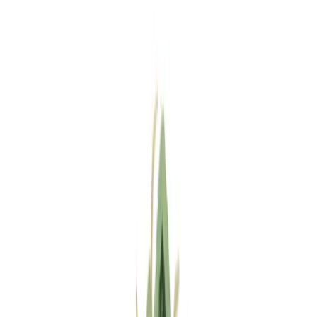
Standort wählen
-
Versandart wählen