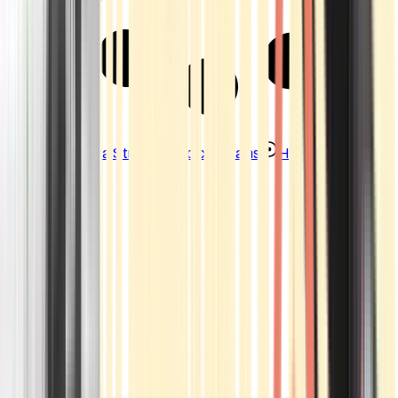
Strains
Sativa Strains
Indica Strains
Hybrid Strains
Standorte