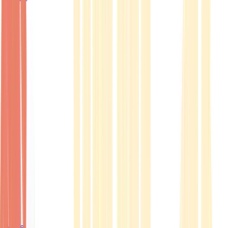
Ärzte