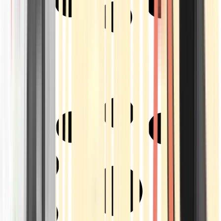
Strains