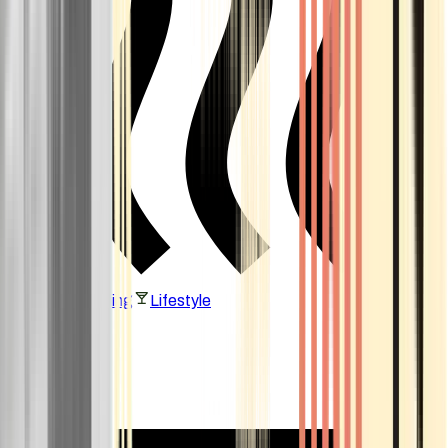
Vaping & Dabbing
Lifestyle