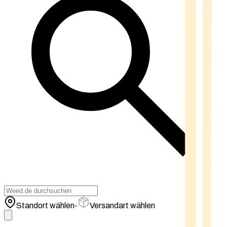
Standort wählen
-
Versandart wählen