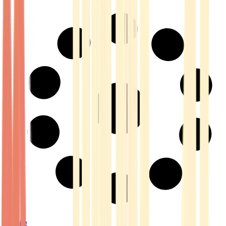
Strains