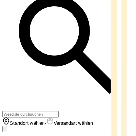
Standort wählen
-
Versandart wählen