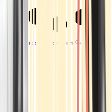
Strains
Sativa Strains
Indica Strains
Hybrid Strains
Standorte