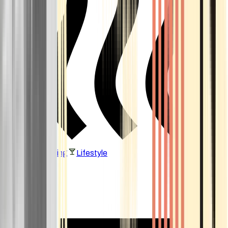
Vaping & Dabbing
Lifestyle