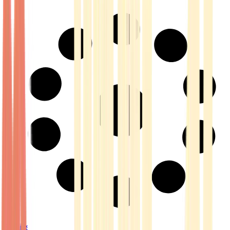
Strains