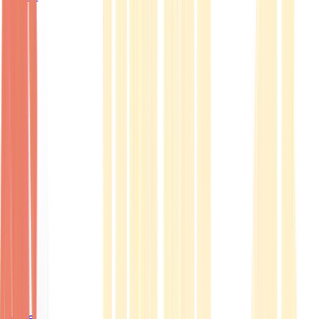
Ärzte