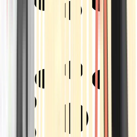
Strains