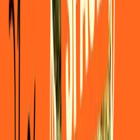
Strains