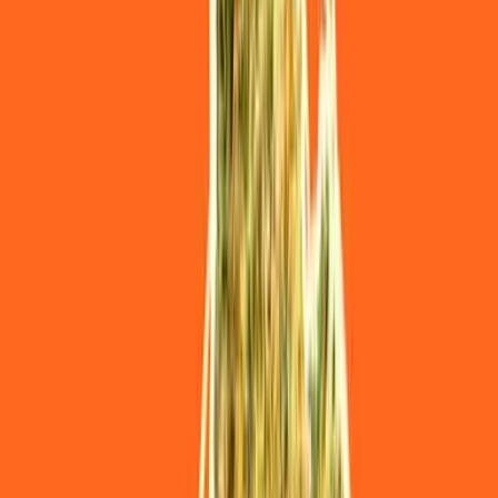
Strains