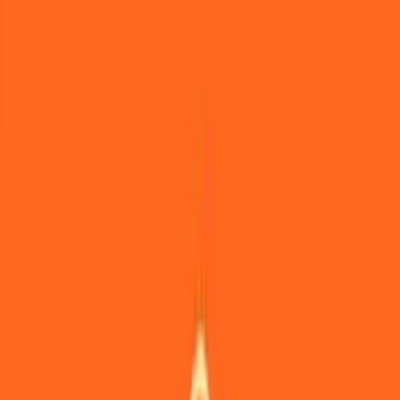
Standort wählen
-
Versandart wählen