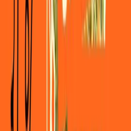
Strains
Sativa Strains
Indica Strains
Hybrid Strains
Standorte