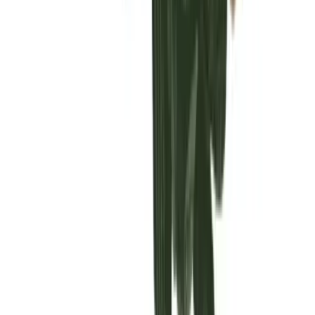
Vaping & Dabbing
Lifestyle