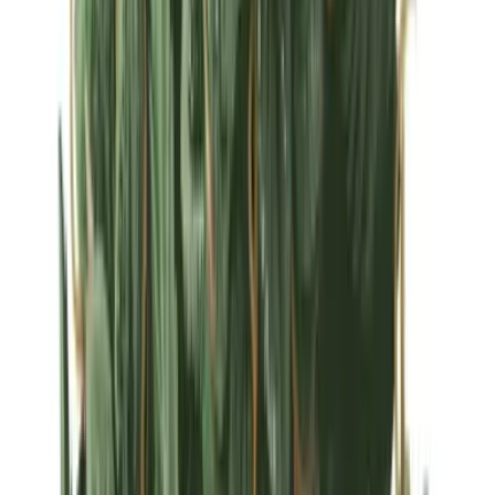
Strains