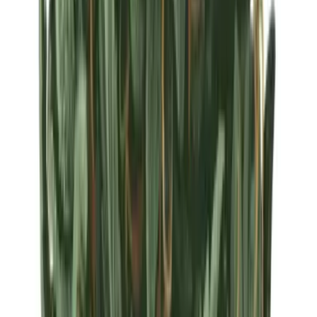
Strains
Sativa Strains
Indica Strains
Hybrid Strains
Standorte