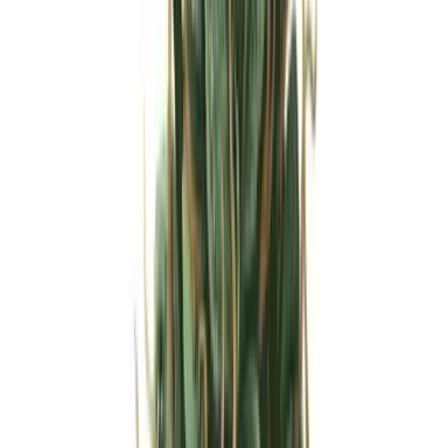
Strains