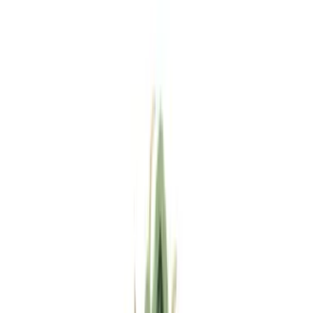
Standort wählen
-
Versandart wählen