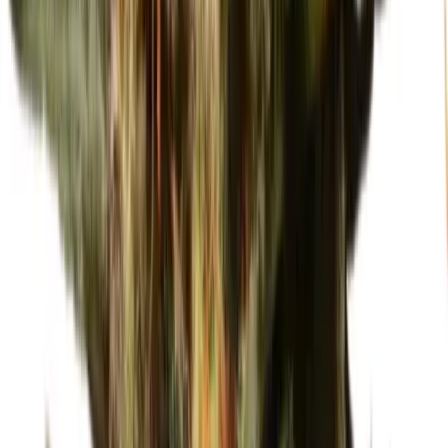
Strains
Sativa Strains
Indica Strains
Hybrid Strains
Standorte