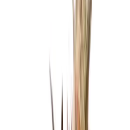
Strains