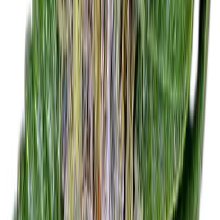
Strains