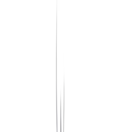
Zum Hauptinhalt springen
Weed.de: Cannabis Medizin, CBD
Dein Cannabis Kompass
Ansehen
Apple Crumble