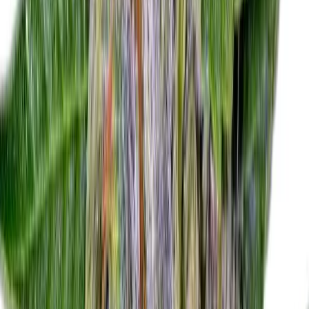
Strains
Sativa Strains
Indica Strains
Hybrid Strains
Standorte