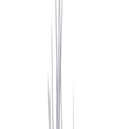
Standort wählen
-
Versandart wählen