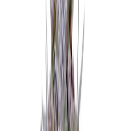
Strains