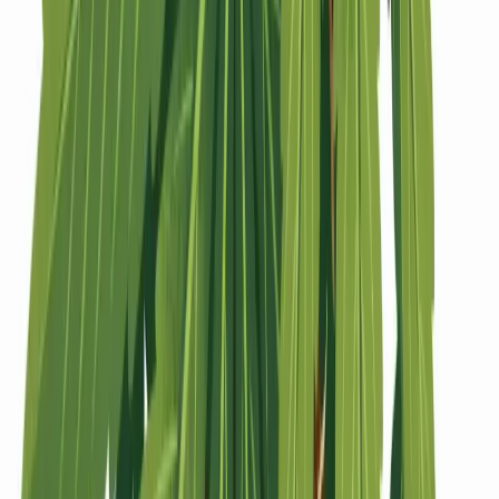
Strains
Sativa Strains
Indica Strains
Hybrid Strains
Standorte