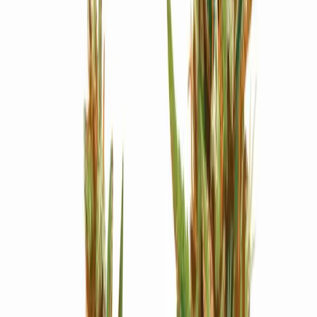
Strains