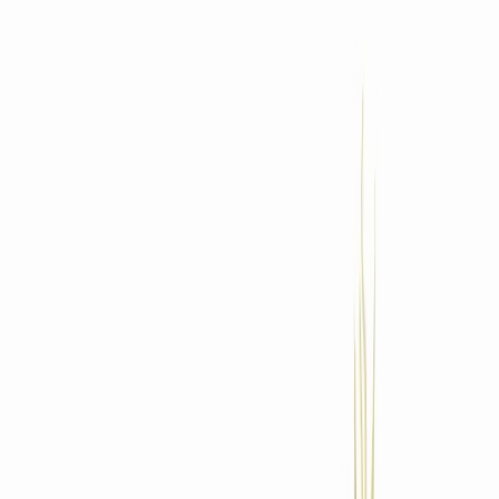
Standort wählen
-
Versandart wählen