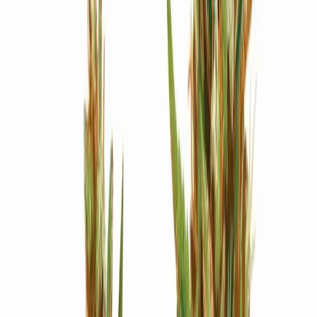
Strains