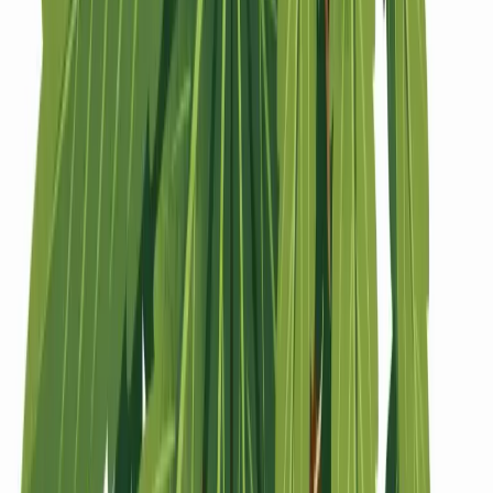
Strains
Sativa Strains
Indica Strains
Hybrid Strains
Standorte