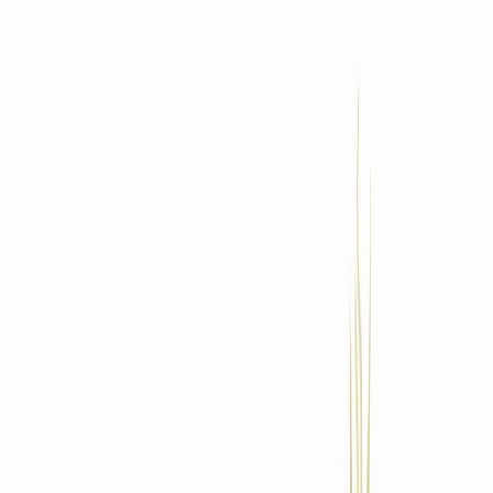
Standort wählen
-
Versandart wählen