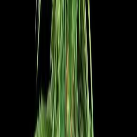
Strains