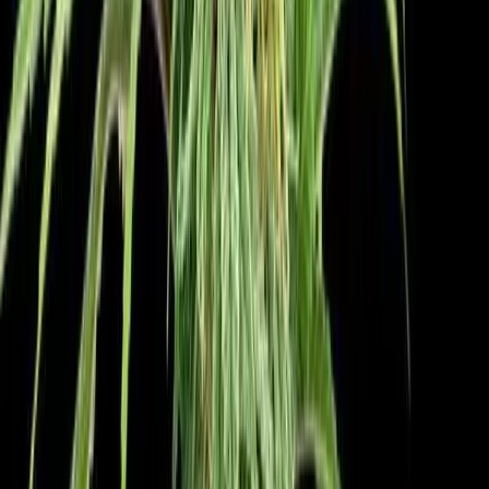
Strains
Sativa Strains
Indica Strains
Hybrid Strains
Standorte