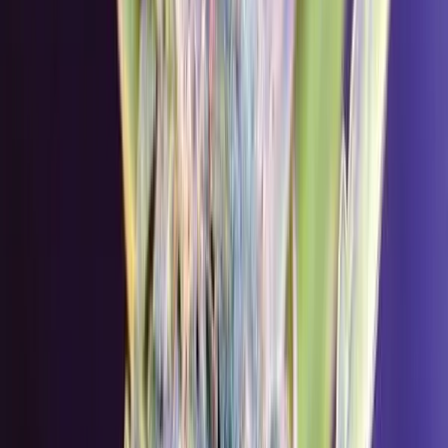
Strains