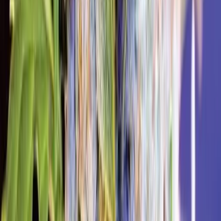
Strains
Sativa Strains
Indica Strains
Hybrid Strains
Standorte