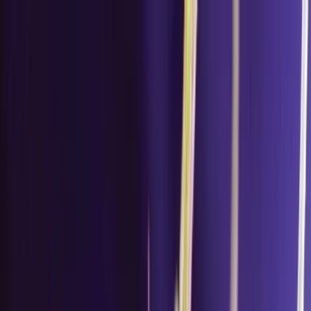
Zum Hauptinhalt springen
Weed.de: Cannabis Medizin, CBD
Dein Cannabis Kompass
Ansehen
Auto Fro Yo