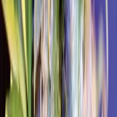
Strains