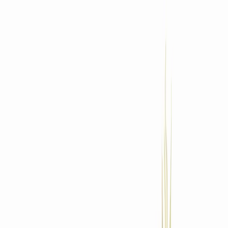
Standort wählen
-
Versandart wählen