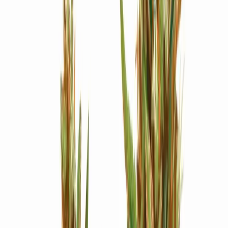
Strains