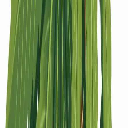
Strains
Sativa Strains
Indica Strains
Hybrid Strains
Standorte