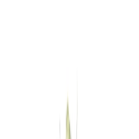
Standort wählen
-
Versandart wählen