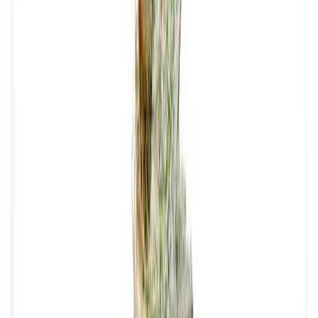
Strains