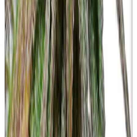
Strains
Sativa Strains
Indica Strains
Hybrid Strains
Standorte