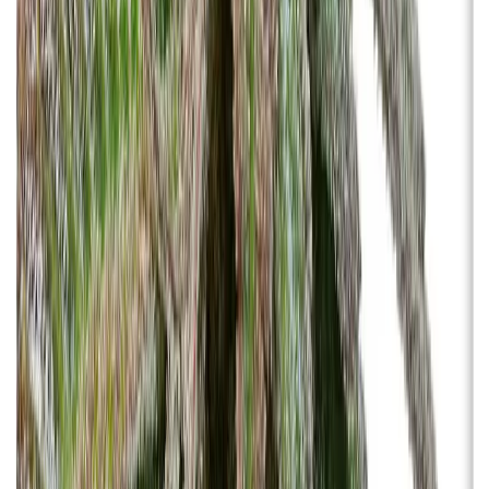
Strains