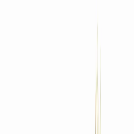
Standort wählen
-
Versandart wählen