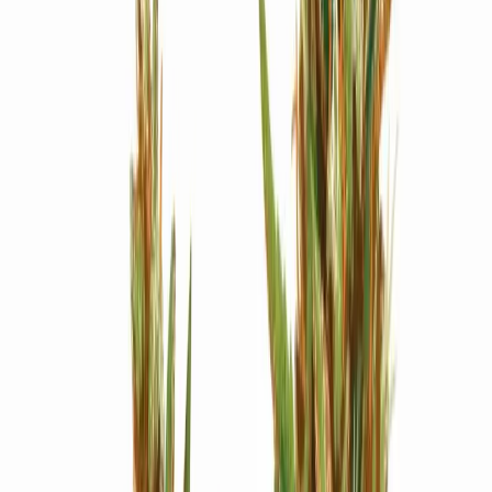
Strains