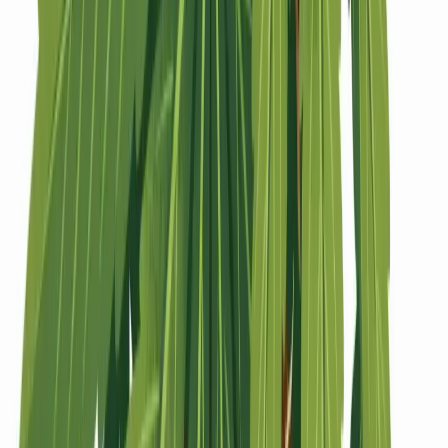
Strains
Sativa Strains
Indica Strains
Hybrid Strains
Standorte