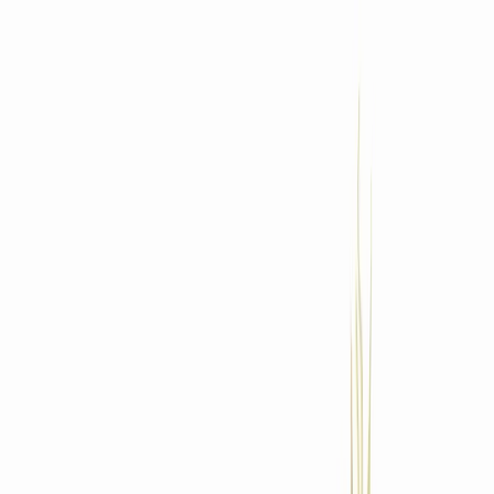
Standort wählen
-
Versandart wählen