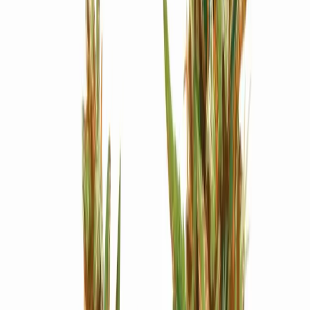
Strains