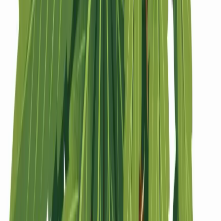
Strains
Sativa Strains
Indica Strains
Hybrid Strains
Standorte