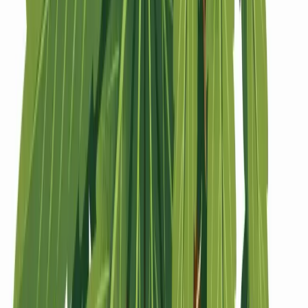
Strains
Sativa Strains
Indica Strains
Hybrid Strains
Standorte