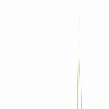
Standort wählen
-
Versandart wählen