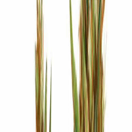
Strains