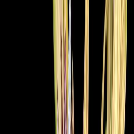
Strains