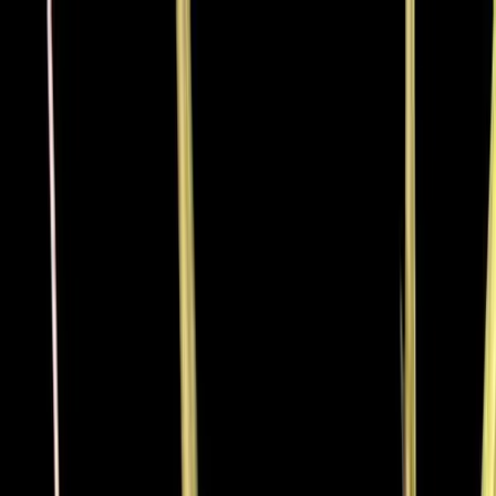
Zum Hauptinhalt springen
Weed.de: Cannabis Medizin, CBD
Dein Cannabis Kompass
Ansehen
Auto Zkittlez