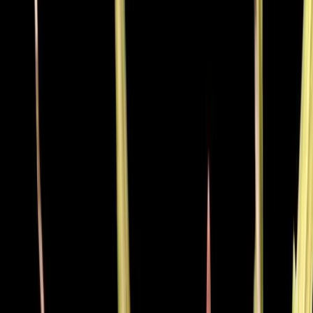
Standort wählen
-
Versandart wählen