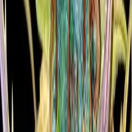
Strains
Sativa Strains
Indica Strains
Hybrid Strains
Standorte