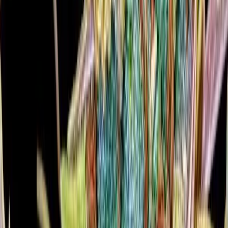
Strains