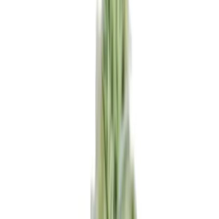
Ärzte