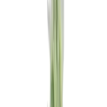
Strains