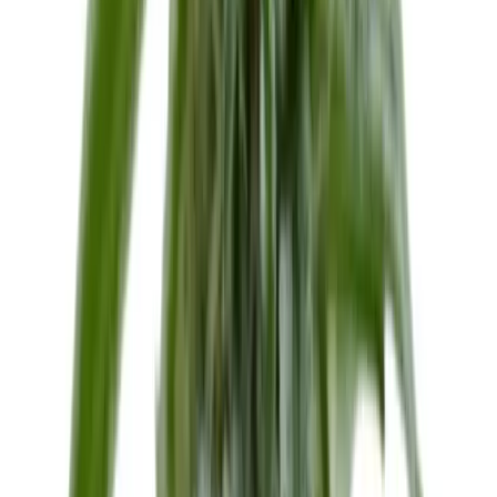
Strains
Sativa Strains
Indica Strains
Hybrid Strains
Standorte