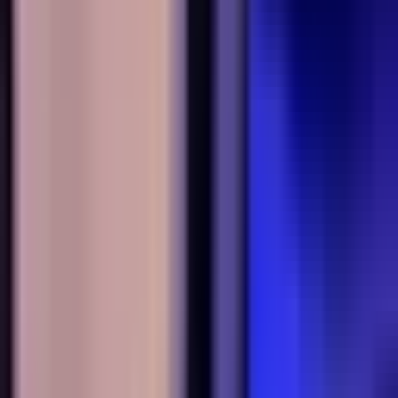
Strains