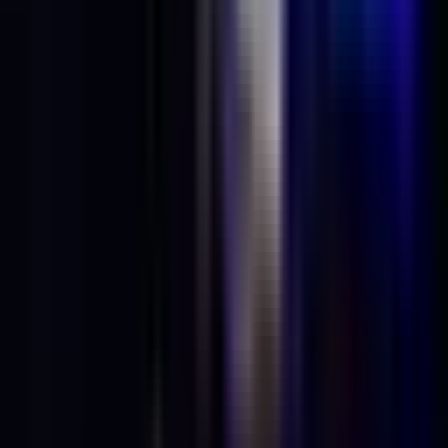
Strains
Sativa Strains
Indica Strains
Hybrid Strains
Standorte