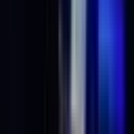
Strains