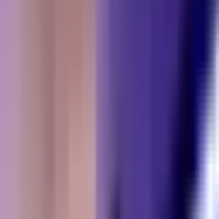
Standort wählen
-
Versandart wählen