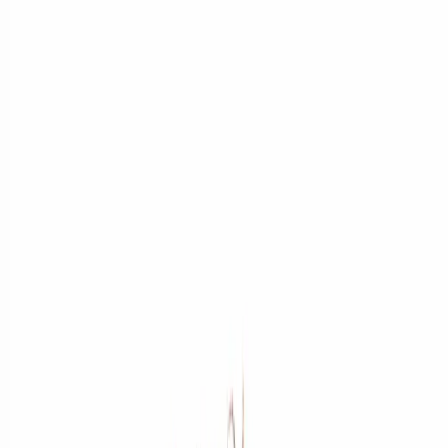
Zum Hauptinhalt springen
Weed.de: Cannabis Medizin, CBD
Dein Cannabis Kompass
Ansehen
Banana Do-Si-Dos