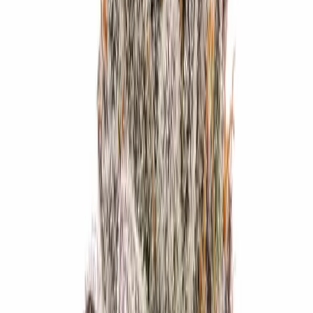
Strains