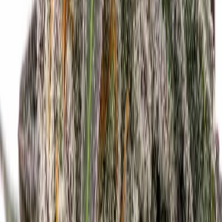
Strains
Sativa Strains
Indica Strains
Hybrid Strains
Standorte