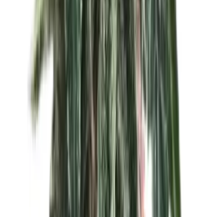
Strains
Sativa Strains
Indica Strains
Hybrid Strains
Standorte