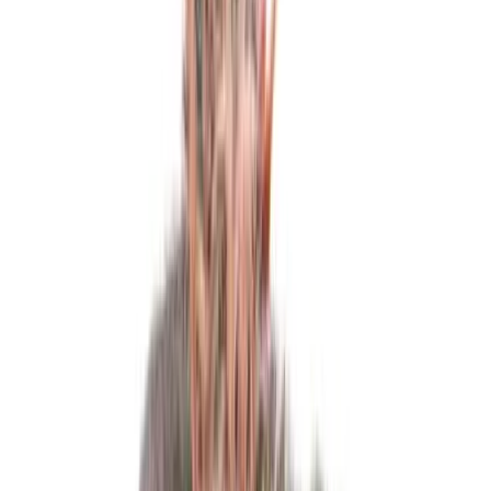
Strains