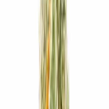
Strains