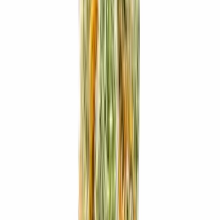
Ärzte