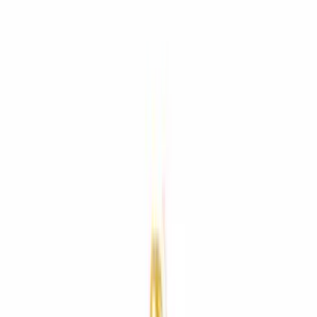
Standort wählen
-
Versandart wählen