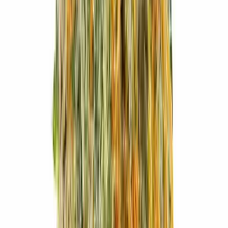
Strains