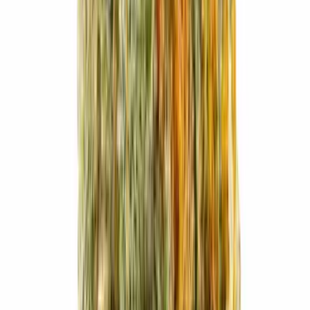
Strains
Sativa Strains
Indica Strains
Hybrid Strains
Standorte