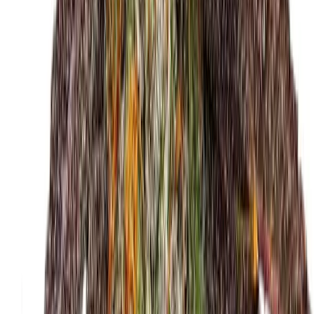
Strains
Sativa Strains
Indica Strains
Hybrid Strains
Standorte