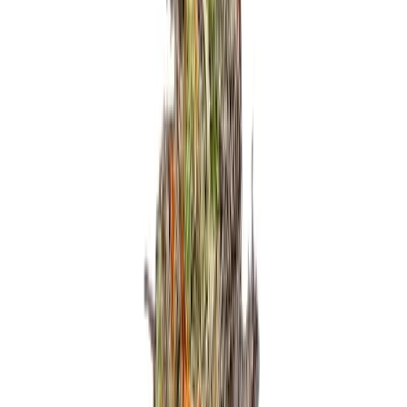
Strains