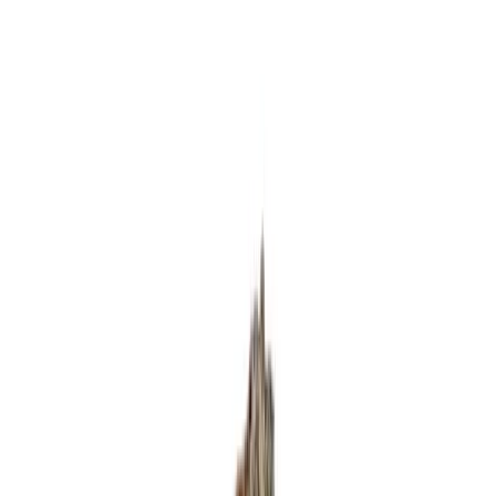
Standort wählen
-
Versandart wählen